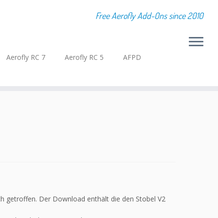
Free Aerofly Add-Ons since 2010
Aerofly RC 7
Aerofly RC 5
AFPD
sch getroffen. Der Download enthält die den Stobel V2