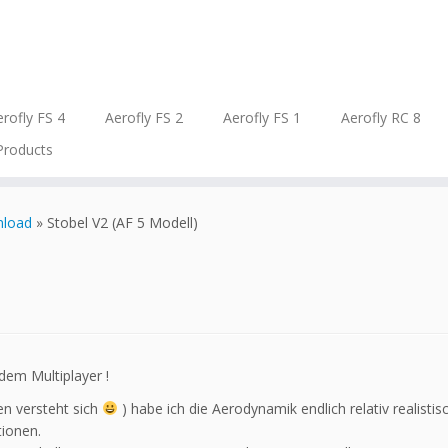
rofly FS 4
Aerofly FS 2
Aerofly FS 1
Aerofly RC 8
Products
nload
»
Stobel V2 (AF 5 Modell)
dem Multiplayer !
en versteht sich
) habe ich die Aerodynamik endlich relativ realisti
ionen.