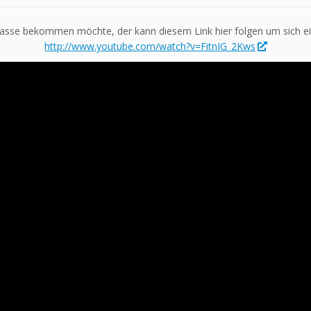
lasse bekommen möchte, der kann diesem Link hier folgen um sich e
http://www.youtube.com/watch?v=FitnIG_2Kws