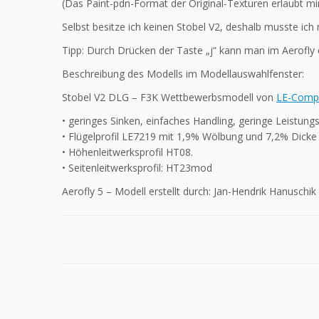
(Das Paint-pdn-Format der Original-Texturen erlaubt mi
Selbst besitze ich keinen Stobel V2, deshalb musste ic
Tipp: Durch Drücken der Taste „j“ kann man im Aerofly 
Beschreibung des Modells im Modellauswahlfenster:
Stobel V2 DLG – F3K Wettbewerbsmodell von
LE-Comp
• geringes Sinken, einfaches Handling, geringe Leistun
• Flügelprofil LE7219 mit 1,9% Wölbung und 7,2% Dicke
• Höhenleitwerksprofil HT08.
• Seitenleitwerksprofil: HT23mod
Aerofly 5 – Modell erstellt durch: Jan-Hendrik Hanuschik 