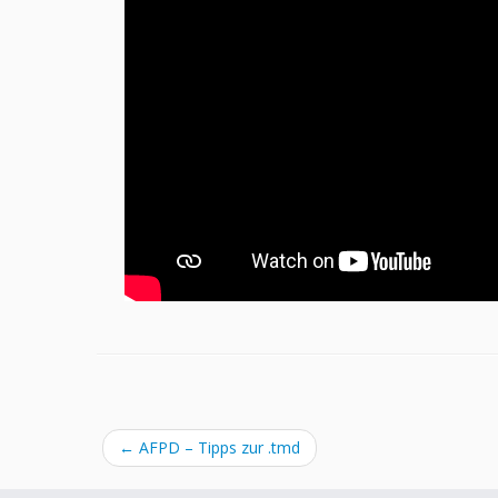
←
AFPD – Tipps zur .tmd