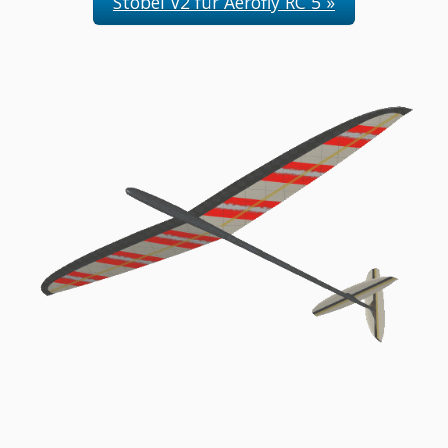
Stobel V2 für Aerofly RC 5 »