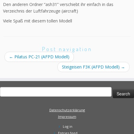
Den anderen Ordner “ash31” verschiebt ihr einfach in das
Verzeichnis der Luftfahrzeuge (aircraft)
Viele Spaß mit diesem tollen Modell
Post navigation
←
Pilatus PC-21 (AFPD Modell)
Steigeisen F3K (AFPD Modell)
→
Search
for:
Datenschutzerklärung
Impressum
Log in
Entries feed