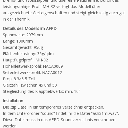
Brems- und Wölbklappen und über eine Radbremse. Durch das
leistungsfähige Profil MH-32 verfügt das Modell über
ausgezeichnete Gleiteigenschaften und steigt gleichzeitig auch gut
in der Thermik.
Details des Modells im AFPD
Spannweite: 2979mm
Länge: 1000mm
Gesamtgewicht: 956g
Flächenbelastung: 36g/qdm
Hauptflügelprofil: MH-32
Höhenleitwerksprofil: NACA0009
Seitenleitwerksprofil: NACA0012
Prop: 8.3×6,5 Zoll
Gleitzahl: zwischen 45 und 50
Steigleistung des Klapptiebwerks: min. 10°
Installation
Die .zip Datei in ein temporäres Verzeichnis entpacken.
In dem Unterordner “sound” findet ihr die Datei “ash31mi.wav”.
Diese Datei muss in das AFPD-Soundverzeichnis verschoben
werden