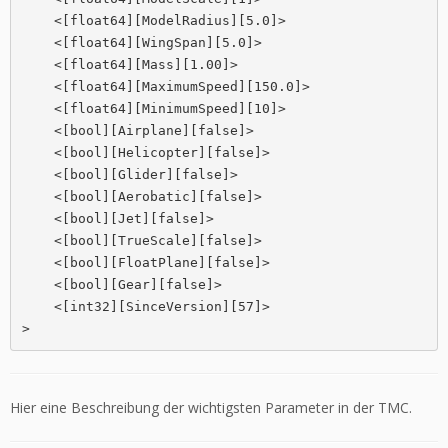
    <[float64][ModelRadius][5.0]>

    <[float64][WingSpan][5.0]>

    <[float64][Mass][1.00]>

    <[float64][MaximumSpeed][150.0]>

    <[float64][MinimumSpeed][10]>

    <[bool][Airplane][false]>

    <[bool][Helicopter][false]>

    <[bool][Glider][false]>

    <[bool][Aerobatic][false]>

    <[bool][Jet][false]>

    <[bool][TrueScale][false]>

    <[bool][FloatPlane][false]>

    <[bool][Gear][false]>

    <[int32][SinceVersion][57]>

>
Hier eine Beschreibung der wichtigsten Parameter in der TMC.