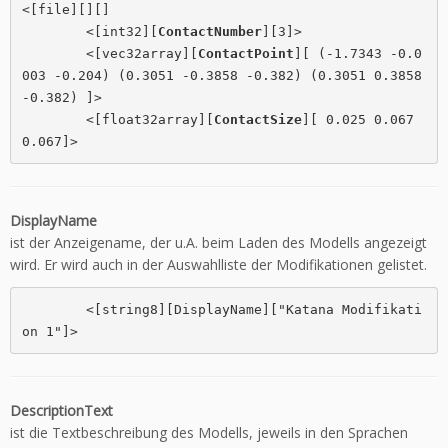
<[file][][]

	<[int32][
ContactNumber
][3]>

	<[vec32array][
ContactPoint
][ (-1.7343 -0.0
003 -0.204) (0.3051 -0.3858 -0.382) (0.3051 0.3858 
-0.382) ]>

	<[float32array][
ContactSize
][ 0.025 0.067 
0.067]>
DisplayName
ist der Anzeigename, der u.A. beim Laden des Modells angezeigt
wird. Er wird auch in der Auswahlliste der Modifikationen gelistet.
	<[string8][DisplayName]["Katana Modifikati
on 1"]>
DescriptionText
ist die Textbeschreibung des Modells, jeweils in den Sprachen