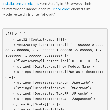
Installationsverzeichnis
vom Aerofly im Unterverzeichnis
“aircraft\Modellname” oder im
User-Folder
ebenfalls im
Modellverzeichnis unter “aircraft”.
<[file][][]

    <[int32][ContactNumber][3]>

    <[vec32array][ContactPoint][ ( 1.000000 0.0000
00 -5.000000) ( -1.000000 1.000000 -5.000000) ( -
1.000000 -1.000000 -5.000000) ]>

    <[float32array][ContactSize][ 0.1 0.1 0.1 ]>

    <[string8][DisplayName][new Models Name]>

    <[string8][DescriptionText][#Default descripti
on#]>

    <[string8][DescriptionTextEN][#English#]>

    <[string8][DescriptionTextDE][#German#]>

    <[string8][DescriptionTextFR][#French#]>

    <[string8][DescriptionTextJP][#Japanese#]>

    <[float64][Scale][0.25]>

    <[float64][ModelScale][1]>
