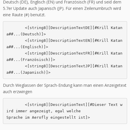
Deutsch (DE), Englisch (EN) und Französisch (FR) und seid dem
5.7er Update auch Japanisch (JP). Für einen Zeilenumbruch wird
eine Raute (#) benutzt.
	<[string8][DescriptionTextDE][#Krill Katan
a##...(Deutsch)]>

	<[string8][DescriptionTextEN][#Krill Katan
a##...(Englisch)]>

	<[string8][DescriptionTextFR][#Krill Katan
a##...(Französisch)]>

	<[string8][DescriptionTextJP][#Krill Katan
Durch Weglassen der Sprach-Endung kann man einen Anzeigetext
auch erzwingen
	<[string8][DescriptionText][#Dieser Text w
ird immer angezeigt, egal welche 

Sprache im Aerofly eingestellt ist]>