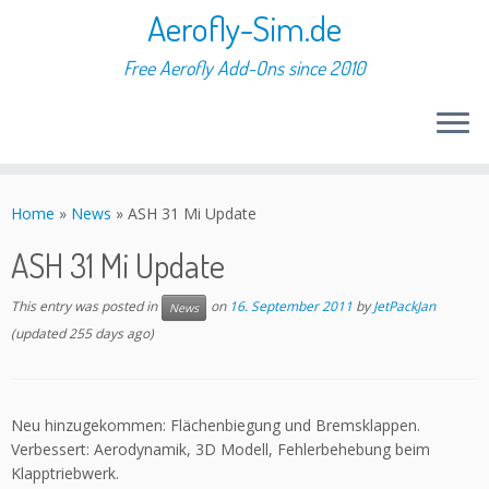
Aerofly-Sim.de
Free Aerofly Add-Ons since 2010
Skip
to
Home
»
News
»
ASH 31 Mi Update
content
ASH 31 Mi Update
This entry was posted in
on
16. September 2011
by
JetPackJan
News
(updated 255 days ago)
Neu hinzugekommen: Flächenbiegung und Bremsklappen.
Verbessert: Aerodynamik, 3D Modell, Fehlerbehebung beim
Klapptriebwerk.