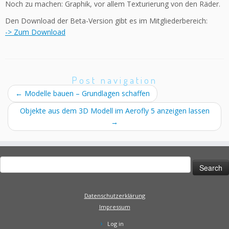
Noch zu machen: Graphik, vor allem Texturierung von den Räder.
Den Download der Beta-Version gibt es im Mitgliederbereich:
-> Zum Download
Post navigation
←
Modelle bauen – Grundlagen schaffen
Objekte aus dem 3D Modell im Aerofly 5 anzeigen lassen
→
Search
for:
Datenschutzerklärung
Impressum
Log in