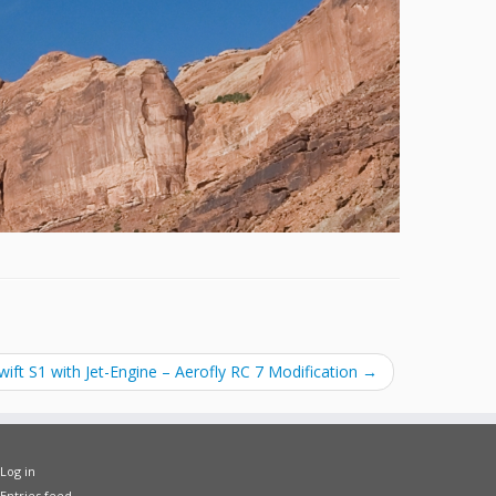
wift S1 with Jet-Engine – Aerofly RC 7 Modification
→
Log in
Entries feed