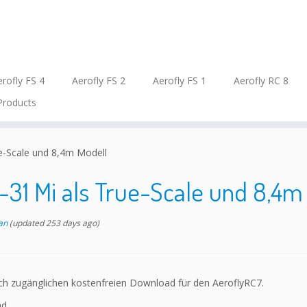
rofly FS 4
Aerofly FS 2
Aerofly FS 1
Aerofly RC 8
Products
e-Scale und 8,4m Modell
31 Mi als True-Scale und 8,4m
an
(updated 253 days ago)
tlich zugänglichen kostenfreien Download für den AeroflyRC7.
ad