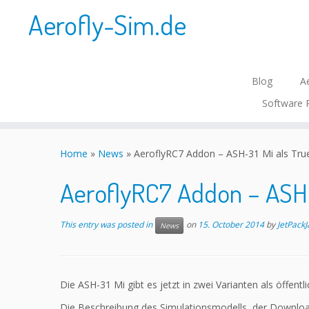
Aerofly-Sim.de
Blog
Ae
Software 
Skip
to
Home
»
News
»
AeroflyRC7 Addon – ASH-31 Mi als Tru
content
AeroflyRC7 Addon – ASH-
This entry was posted in
on
15. October 2014
by
JetPackJ
News
Die ASH-31 Mi gibt es jetzt in zwei Varianten als öffen
Die Beschreibung des Simulationsmodells, der Downlo