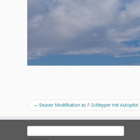
←
Beaver Modifikation as F-Schlepper mit Autopilot
Search
for: