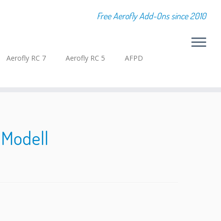
Free Aerofly Add-Ons since 2010
Aerofly RC 7
Aerofly RC 5
AFPD
 Modell